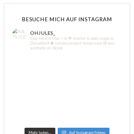
BESUCHE MICH AUF INSTAGRAM
OHJULES_
Stay here, it’s fun ✨☕️
🤎 interior & daily magic in
Düsseldorf
🪩 current project: living room
🧸 less
aesthetic on tiktok
Mehr laden…
Auf Instagram folgen