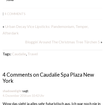
|
4 COMMENTS
«
Urban Decay Vice Lipsticks: Pandemonium, Temper,
Afterdark
Bloggin’ Around The Christmas Tree Türchen 5
»
Tags:
Caudalie
,
Travel
4 Comments on Caudalie Spa Plaza New
York
shadownlight
sagt:
4. Dezember 2016 um 10:42 Uhr
Wow das sieht ja alles sehr futuristisch aus. Ich war noch nie in