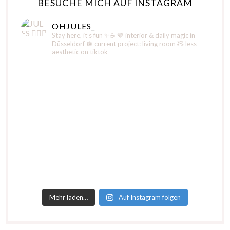
BESUCHE MICH AUF INSTAGRAM
OHJULES_
Stay here, it’s fun ✨☕️
🤎 interior & daily magic in
Düsseldorf
🪩 current project: living room
🧸 less
aesthetic on tiktok
Mehr laden…
Auf Instagram folgen