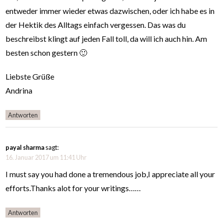
entweder immer wieder etwas dazwischen, oder ich habe es in
der Hektik des Alltags einfach vergessen. Das was du
beschreibst klingt auf jeden Fall toll, da will ich auch hin. Am
besten schon gestern 🙂
Liebste Grüße
Andrina
Antworten
payal sharma
sagt:
16. Januar 2017 um 11:41 Uhr
I must say you had done a tremendous job,I appreciate all your
efforts.Thanks alot for your writings……
Antworten