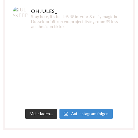
OHJULES_
Stay here, it’s fun ✨☕️
🤎 interior & daily magic in
Düsseldorf
🪩 current project: living room
🧸 less
aesthetic on tiktok
Mehr laden…
Auf Instagram folgen