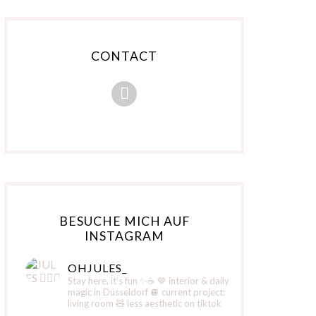
CONTACT
BESUCHE MICH AUF
INSTAGRAM
OHJULES_
Stay here, it’s fun ✨☕️
🤎 interior & daily
magic in Düsseldorf
🪩 current project:
living room
🧸 less aesthetic on tiktok