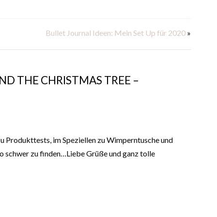
Bullet Journal Ideen: Mein Set Up für 2020
»
UND THE CHRISTMAS TREE –
u Produkttests, im Speziellen zu Wimperntusche und
 so schwer zu finden…Liebe Grüße und ganz tolle