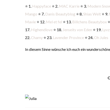
⭐ 1.
Happyface
⭐ 2.
MAC Karrie
⭐ 3.
Modern Sno
Mango
⭐ 7.
Danis Beautyblog
⭐ 8.
Shias Welt
⭐ 9.
Mavie
⭐ 12.
Mel et fel
⭐ 13.
Billchens Beautybox
⭐
17.
Highendlove
⭐ 18.
Jenseits von Eden
⭐ 19.
Lyvz
22.
Chamy
⭐ 23.
Lavender Province
⭐ 24.
Oh Jules
In diesem Sinne wünsche ich euch ein wunderschön
O