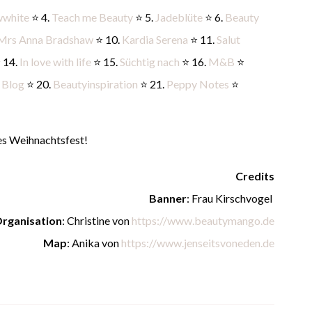
wwhite
⭐ 4.
Teach me Beauty
⭐ 5.
Jadeblüte
⭐ 6.
Beauty
Mrs Anna Bradshaw
⭐ 10.
Kardia Serena
⭐ 11.
Salut
 14.
In love with life
⭐ 15.
Süchtig nach
⭐ 16.
M&B
⭐
 Blog
⭐ 20.
Beautyinspiration
⭐ 21.
Peppy Notes
⭐
es Weihnachtsfest!
Credits
Banner
: Frau Kirschvogel
rganisation
: Christine von
https://www.beautymango.de
Map
: Anika von
https://www.jenseitsvoneden.de