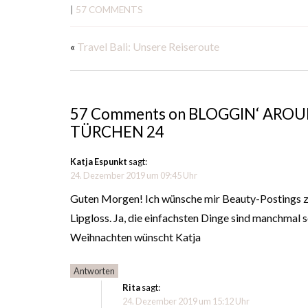
|
57 COMMENTS
«
Travel Bali: Unsere Reiseroute
57 Comments on BLOGGIN‘ ARO
TÜRCHEN 24
Katja Espunkt
sagt:
24. Dezember 2019 um 09:45 Uhr
Guten Morgen! Ich wünsche mir Beauty-Postings z
Lipgloss. Ja, die einfachsten Dinge sind manchmal
Weihnachten wünscht Katja
Antworten
Rita
sagt:
24. Dezember 2019 um 15:12 Uhr