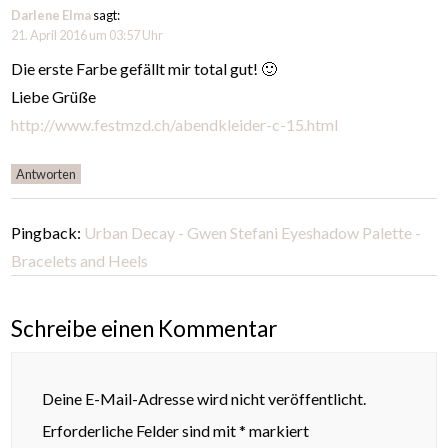
Darlene Elma
sagt:
21. April 2016 um 03:57 Uhr
Die erste Farbe gefällt mir total gut! 🙂
Liebe Grüße
http://www.festmzd.ch/abendkleider-c-15.html
Antworten
Pingback:
Urban Decay - Gwen Stefani Eyeshadow Palette -
Bracelets and Heels
Schreibe einen Kommentar
Deine E-Mail-Adresse wird nicht veröffentlicht.
Erforderliche Felder sind mit
*
markiert