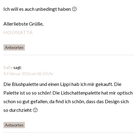
Ich will es auch unbedingt haben 🙂
Allerliebste Grüße,
HOLYKATTA
Antworten
Sally
sagt:
4. Februar 2016 um 06:53 Uhr
Die Blushpalette und einen Lippi hab ich mir gekauft. Die
Palette ist so so schön! Die Lidschattenpalette hat mir optisch
schon so gut gefallen, da find ich schön, dass das Design sich
so durchzieht 🙂
Antworten