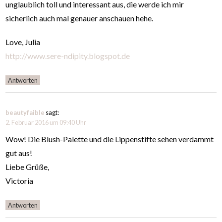
unglaublich toll und interessant aus, die werde ich mir
sicherlich auch mal genauer anschauen hehe.
Love, Julia
http://www.sere-ndipity.blogspot.de
Antworten
beautyfaible
sagt:
2. Februar 2016 um 09:40 Uhr
Wow! Die Blush-Palette und die Lippenstifte sehen verdammt
gut aus!
Liebe Grüße,
Victoria
Antworten