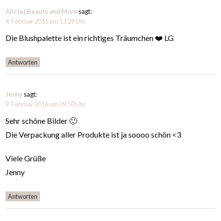
Alicia | Beauty and More
sagt:
4. Februar 2016 um 13:29 Uhr
Die Blushpalette ist ein richtiges Träumchen ❤️ LG
Antworten
Jenny
sagt:
9. Februar 2016 um 09:50 Uhr
Sehr schöne Bilder 🙂
Die Verpackung aller Produkte ist ja soooo schön <3
Viele Grüße
Jenny
Antworten