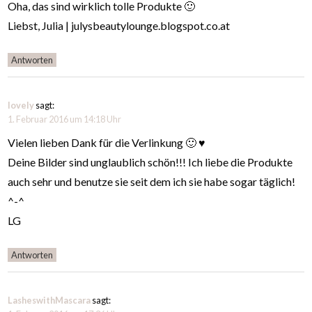
Oha, das sind wirklich tolle Produkte 🙂
Liebst, Julia | julysbeautylounge.blogspot.co.at
Antworten
lovely
sagt:
1. Februar 2016 um 14:18 Uhr
Vielen lieben Dank für die Verlinkung 🙂 ♥
Deine Bilder sind unglaublich schön!!! Ich liebe die Produkte
auch sehr und benutze sie seit dem ich sie habe sogar täglich!
^-^
LG
Antworten
LasheswithMascara
sagt: