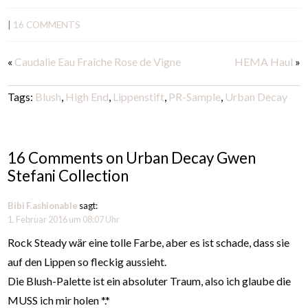
|
16 COMMENTS
«
Caudalie Eau Fraîche Rose de Vigne
HEMA Haul
»
Tags:
Blush
,
High End
,
Lippenstift
,
PR-Sample
,
Urban Decay
16 Comments on Urban Decay Gwen
Stefani Collection
Bibi F.ashionable
sagt:
1. Februar 2016 um 08:07 Uhr
Rock Steady wär eine tolle Farbe, aber es ist schade, dass sie
auf den Lippen so fleckig aussieht.
Die Blush-Palette ist ein absoluter Traum, also ich glaube die
MUSS ich mir holen *.*