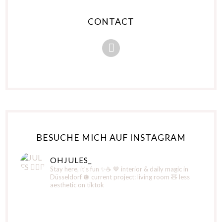
CONTACT
BESUCHE MICH AUF INSTAGRAM
OHJULES_
Stay here, it’s fun ✨☕️
🤎 interior & daily magic in
Düsseldorf
🪩 current project: living room
🧸 less
aesthetic on tiktok