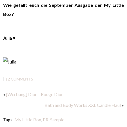
Wie gefällt euch die September Ausgabe der My Little
Box?
Julia ♥
|
12 COMMENTS
«
[Werbung] Dior – Rouge Dior
Bath and Body Works XXL Candle Haul
»
Tags:
My Little Box
,
PR-Sample