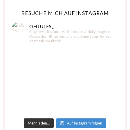
BESUCHE MICH AUF INSTAGRAM
OHJULES_
Stay here, it’s fun ✨☕️
🤎 interior & daily magic in
Düsseldorf
🪩 current project: living room
🧸 less
aesthetic on tiktok
Mehr laden…
Auf Instagram folgen