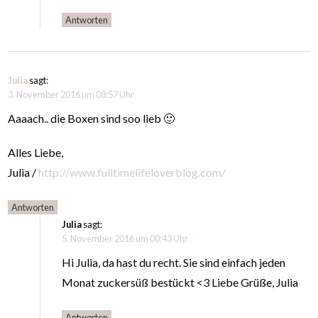
Antworten
Julia
sagt:
3. November 2016 um 08:57 Uhr
Aaaach.. die Boxen sind soo lieb 🙂
Alles Liebe,
Julia /
http://www.fulltimelifeloverblog.com/
Antworten
Julia
sagt:
5. November 2016 um 00:43 Uhr
Hi Julia, da hast du recht. Sie sind einfach jeden
Monat zuckersüß bestückt <3 Liebe Grüße, Julia
Antworten