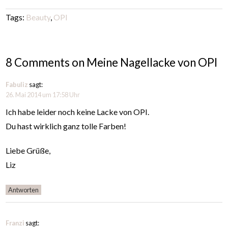
Tags:
Beauty
,
OPI
8 Comments on Meine Nagellacke von OPI
Fabuliz
sagt:
26. Mai 2014 um 17:58 Uhr
Ich habe leider noch keine Lacke von OPI.
Du hast wirklich ganz tolle Farben!
Liebe Grüße,
Liz
Antworten
Franzi
sagt: