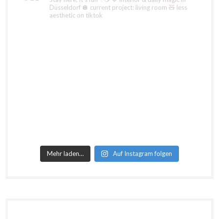
Düsseldorf
🪩 current project: living room
🧸 less
aesthetic on tiktok
Mehr laden…
Auf Instagram folgen