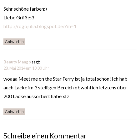
Sehr schöne farben:)
Liebe Grüße:3
http://rogojulia.blogspot.de/?m=1
Antworten
Beauty Mango
sagt:
28. Mai 2014 um 18:00 Uhr
woaaa Meet me on the Star Ferry ist ja total schön! Ich hab
auch Lacke im 3 stelligen Bereich obwohl ich letztens über
200 Lacke aussortiert habe xD
Antworten
Schreibe einen Kommentar