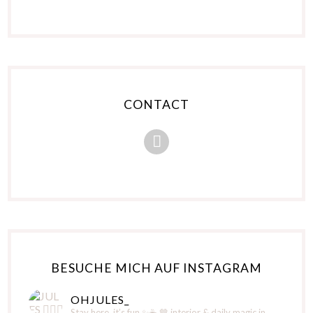
CONTACT
BESUCHE MICH AUF INSTAGRAM
OHJULES_
Stay here, it’s fun ✨☕️
🤎 interior & daily magic in