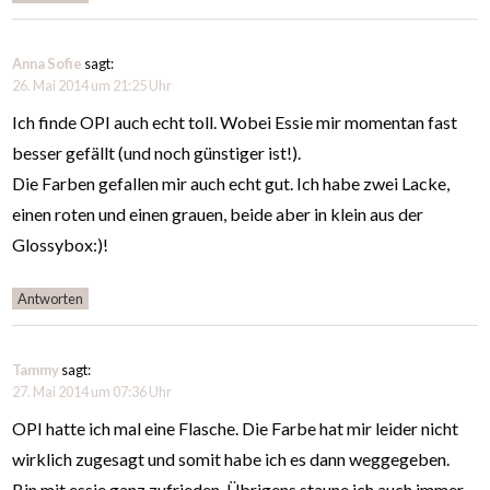
Anna Sofie
sagt:
26. Mai 2014 um 21:25 Uhr
Ich finde OPI auch echt toll. Wobei Essie mir momentan fast
besser gefällt (und noch günstiger ist!).
Die Farben gefallen mir auch echt gut. Ich habe zwei Lacke,
einen roten und einen grauen, beide aber in klein aus der
Glossybox:)!
Antworten
Tammy
sagt:
27. Mai 2014 um 07:36 Uhr
OPI hatte ich mal eine Flasche. Die Farbe hat mir leider nicht
wirklich zugesagt und somit habe ich es dann weggegeben.
Bin mit essie ganz zufrieden. Übrigens staune ich auch immer,