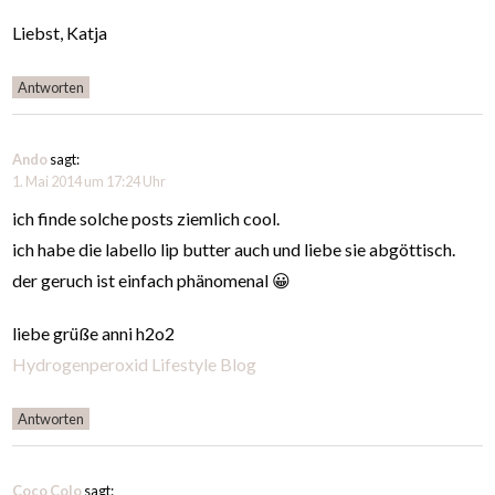
Liebst, Katja
Antworten
Ando
sagt:
1. Mai 2014 um 17:24 Uhr
ich finde solche posts ziemlich cool.
ich habe die labello lip butter auch und liebe sie abgöttisch.
der geruch ist einfach phänomenal 😀
liebe grüße anni h2o2
Hydrogenperoxid Lifestyle Blog
Antworten
Coco Colo
sagt: