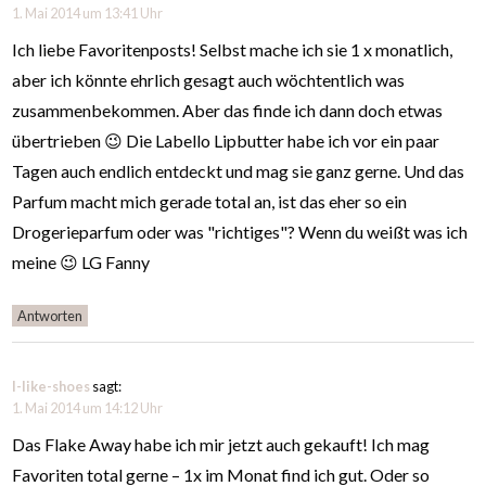
1. Mai 2014 um 13:41 Uhr
Ich liebe Favoritenposts! Selbst mache ich sie 1 x monatlich,
aber ich könnte ehrlich gesagt auch wöchtentlich was
zusammenbekommen. Aber das finde ich dann doch etwas
übertrieben 😉 Die Labello Lipbutter habe ich vor ein paar
Tagen auch endlich entdeckt und mag sie ganz gerne. Und das
Parfum macht mich gerade total an, ist das eher so ein
Drogerieparfum oder was "richtiges"? Wenn du weißt was ich
meine 😉 LG Fanny
Antworten
I-like-shoes
sagt:
1. Mai 2014 um 14:12 Uhr
Das Flake Away habe ich mir jetzt auch gekauft! Ich mag
Favoriten total gerne – 1x im Monat find ich gut. Oder so