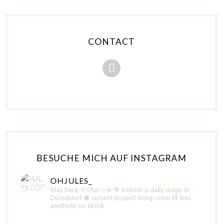
CONTACT
BESUCHE MICH AUF INSTAGRAM
OHJULES_
Stay here, it’s fun ✨☕️
🤎 interior & daily magic in
Düsseldorf
🪩 current project: living room
🧸 less
aesthetic on tiktok