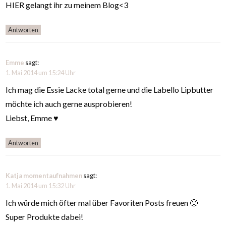
HIER gelangt ihr zu meinem Blog<3
Antworten
Emme
sagt:
1. Mai 2014 um 15:24 Uhr
Ich mag die Essie Lacke total gerne und die Labello Lipbutter
möchte ich auch gerne ausprobieren!
Liebst, Emme ♥
Antworten
Katja momentaufnahmen
sagt:
1. Mai 2014 um 15:32 Uhr
Ich würde mich öfter mal über Favoriten Posts freuen 🙂
Super Produkte dabei!