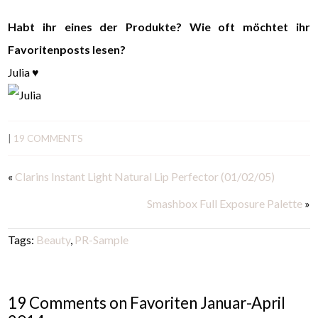
Habt ihr eines der Produkte? Wie oft möchtet ihr
Favoritenposts lesen?
Julia ♥
|
19 COMMENTS
«
Clarins Instant Light Natural Lip Perfector (01/02/05)
Smashbox Full Exposure Palette
»
Tags:
Beauty
,
PR-Sample
19 Comments on Favoriten Januar-April