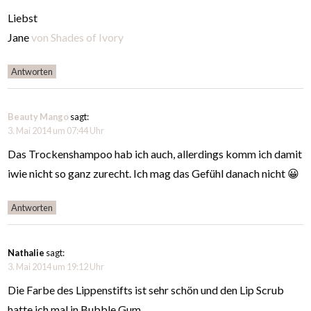
Liebst
Jane
von Shades of Ivory
Antworten
Beauty Mango
sagt:
3. Mai 2014 um 07:44 Uhr
Das Trockenshampoo hab ich auch, allerdings komm ich damit
iwie nicht so ganz zurecht. Ich mag das Gefühl danach nicht 😀
Antworten
Nathalie
sagt:
3. Mai 2014 um 19:12 Uhr
Die Farbe des Lippenstifts ist sehr schön und den Lip Scrub
hatte ich mal in Bubble Gum.