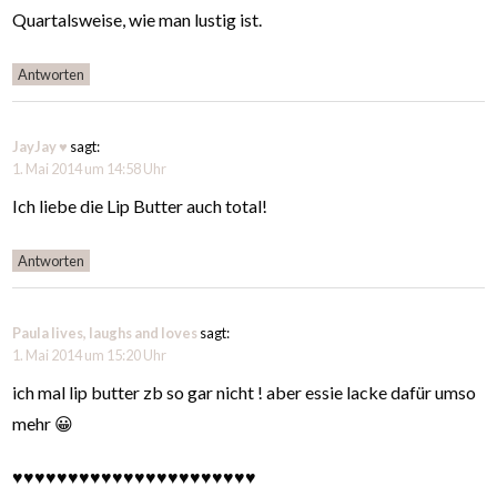
Quartalsweise, wie man lustig ist.
Antworten
JayJay ♥
sagt:
1. Mai 2014 um 14:58 Uhr
Ich liebe die Lip Butter auch total!
Antworten
Paula lives, laughs and loves
sagt:
1. Mai 2014 um 15:20 Uhr
ich mal lip butter zb so gar nicht ! aber essie lacke dafür umso
mehr 😀
♥♥♥♥♥♥♥♥♥♥♥♥♥♥♥♥♥♥♥♥♥♥