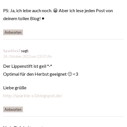
PS: Ja, ich lebe auch noch. 😀 Aber ich lese jeden Post von
deinem tollen Blog! ♥
Antworten
Sparklex3
sagt:
24. Oktober 2012 um 13:57 Uhr
Der Lippenstift ist geil *-*
Optimal für den Herbst geeignet 🙂 <3
Liebe grüße
http://sparkle-x3.blogspot.de/
Antworten