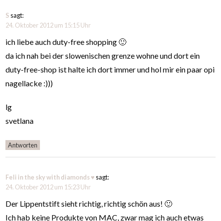
S
sagt:
24. Oktober 2012 um 15:15 Uhr
ich liebe auch duty-free shopping 🙂
da ich nah bei der slowenischen grenze wohne und dort ein
duty-free-shop ist halte ich dort immer und hol mir ein paar opi
nagellacke :)))
lg
svetlana
Antworten
Feli in the sky with diamonds ♥
sagt:
24. Oktober 2012 um 15:23 Uhr
Der Lippentstift sieht richtig, richtig schön aus! 🙂
Ich hab keine Produkte von MAC, zwar mag ich auch etwas