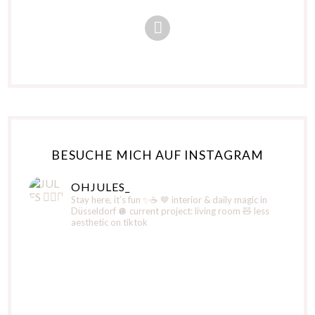
BESUCHE MICH AUF INSTAGRAM
OHJULES_
Stay here, it’s fun ✨☕️
🤎 interior & daily magic in
Düsseldorf
🪩 current project: living room
🧸 less
aesthetic on tiktok