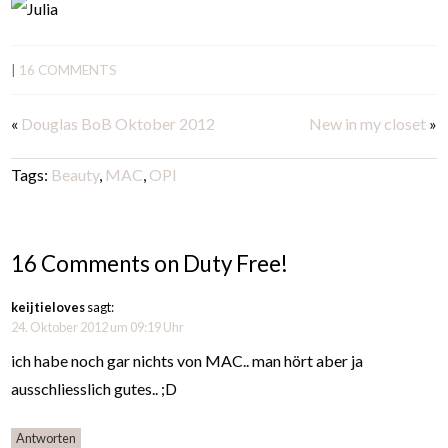
|
16 COMMENTS
«
Douglas BoB Oktober 2012
New in my closet
»
Tags:
Beauty
,
MAC
,
OPI
16 Comments on Duty Free!
keijtieloves
sagt:
24. Oktober 2012 um 09:19 Uhr
ich habe noch gar nichts von MAC.. man hört aber ja
ausschliesslich gutes.. ;D
Antworten