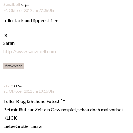
Sanzibell
sagt:
24. Oktober 2012 um 22:36 Uhr
toller lack und lippenstift ♥
lg
Sarah
http://www.sanzibell.com
Antworten
Laury
sagt:
25. Oktober 2012 um 13:16 Uhr
Toller Blog & Schöne Fotos! 🙂
Bei mir läuf zur Zeit ein Gewinnspiel, schau doch mal vorbei
KLICK
Liebe Grüße, Laura