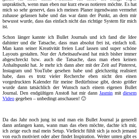
unpraktisch, wenn man eben nur kurz etwas notieren möchte. Es hat
mich so sehr genervt, dass ich meinen Planer irgendwann vermehrt
zuhause gelassen habe und das war dann der Punkt, an dem mir
bewusst wurde, dass das einfach nicht das richtige System für mich
ist.
Schon länger kannte ich Bullet Journals und ich fand die Idee
dahinter und die Tatsache, dass man absolut frei ist, einfach toll.
Man kann seiner Kreativität freien Lauf lassen und super schöne
Layouts gestalten. Nur der Arbeitsaufwand hat mich bisher immer
abgeschreckt bzw. auch die Tatsache, dass man eben keinen
Anhaltspunkt hat. Je mehr ich dann aber mit der Zeit auf Pinterest,
Instagram und YouTube gesehen habe und gleichzeitig realisiert
habe, dass es trotz vieler Recherche eben nicht den einen
vorgedruckten Kalender für meine Bedürfnisse gibt, desto größer
wurde dann tatsächlich der Wunsch nach einem eigenen Bullet
Journal. Den endgültigen Anstoß hat mir dann
Jasmin
mit
diesem
Video
gegeben – unbedingt anschauen! 🙂
Da das Jahr noch jung ist und man ein Bullet Journal ja generell
dann anfangen kann, wann man das eben möchte, dachte ich mir,
ich zeige euch mal mein Setup. Vielleicht fühlt sich ja noch jemand
von euch motiviert oder aber findet Inspiration. Weiter unten gibt es