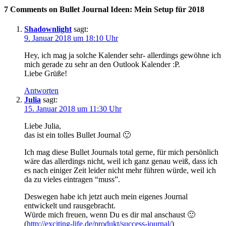
7 Comments on Bullet Journal Ideen: Mein Setup für 2018
Shadownlight
sagt:
9. Januar 2018 um 18:10 Uhr
Hey, ich mag ja solche Kalender sehr- allerdings gewöhne ich
mich gerade zu sehr an den Outlook Kalender :P.
Liebe Grüße!
Antworten
Julia
sagt:
15. Januar 2018 um 11:30 Uhr
Liebe Julia,
das ist ein tolles Bullet Journal 🙂
Ich mag diese Bullet Journals total gerne, für mich persönlich
wäre das allerdings nicht, weil ich ganz genau weiß, dass ich
es nach einiger Zeit leider nicht mehr führen würde, weil ich
da zu vieles eintragen “muss”.
Deswegen habe ich jetzt auch mein eigenes Journal
entwickelt und rausgebracht.
Würde mich freuen, wenn Du es dir mal anschaust 🙂
(
http://exciting-life.de/produkt/success-journal/
)