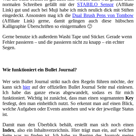
normalen Schreiben gefällt mir der
STABILO Sensor
(Affiliate
Link) gut und auch bei Muji habe ich mich neulich dick mit Stiften
eingedeckt. Ansonsten mag ich die
Dual Brush Pens von Tombow
(Affiliate Link) gerne, damit gelingen auch diese hübschen
Kalligraphie Überschriften so einigermaßen 🙂
Gerne benutze ich außerdem Washi Tape und Sticker. Gerade wenn
Fehler passieren – und die passieren nicht zu knapp – ein echter
Segen.
Wie funktioniert ein Bullet Journal?
Wer sein Bullet Journal strikt nach den Regeln führen möchte, der
kann sich
hier
auf der offiziellen Bullet Journal Seite mal einlesen.
Ich habe das ganze etwas abgewandelt, sodass es für mich
funktioniert. Wichtig ist zunächst, dass man einen sogenannten
Key
festlegt, den man einheitlich nutzt. So erkennt man auf einen Blick,
welche Aufgaben oder Events anstehen und wie der jeweilige Status
ist.
Damit man den Überblick behält, erstellt man sich noch einen
Index
, also ein Inhaltsverzeichnis. Hier trägt man ein, auf welcher
Seite was zu finden ist. Ich habe zu Beginn des Journals meine