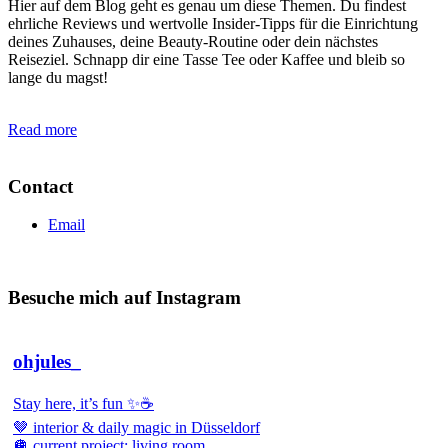
Hier auf dem Blog geht es genau um diese Themen. Du findest
ehrliche Reviews und wertvolle Insider-Tipps für die Einrichtung
deines Zuhauses, deine Beauty-Routine oder dein nächstes
Reiseziel. Schnapp dir eine Tasse Tee oder Kaffee und bleib so
lange du magst!
Read more
Contact
Email
Besuche mich auf Instagram
ohjules_
Stay here, it’s fun ✨☕️
🤎 interior & daily magic in Düsseldorf
🪩 current project: living room