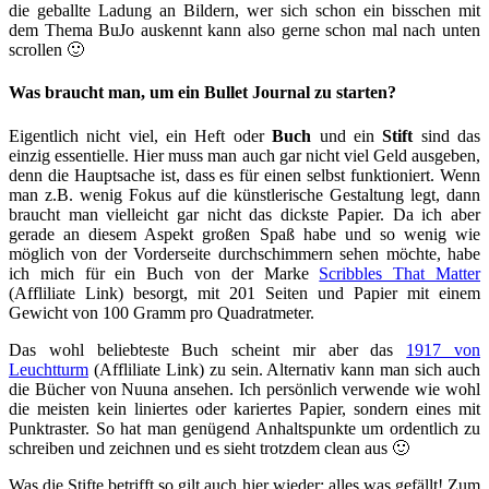
die geballte Ladung an Bildern, wer sich schon ein bisschen mit
dem Thema BuJo auskennt kann also gerne schon mal nach unten
scrollen 🙂
Was braucht man, um ein Bullet Journal zu starten?
Eigentlich nicht viel, ein Heft oder
Buch
und ein
Stift
sind das
einzig essentielle. Hier muss man auch gar nicht viel Geld ausgeben,
denn die Hauptsache ist, dass es für einen selbst funktioniert. Wenn
man z.B. wenig Fokus auf die künstlerische Gestaltung legt, dann
braucht man vielleicht gar nicht das dickste Papier. Da ich aber
gerade an diesem Aspekt großen Spaß habe und so wenig wie
möglich von der Vorderseite durchschimmern sehen möchte, habe
ich mich für ein Buch von der Marke
Scribbles That Matter
(Affliliate Link) besorgt, mit 201 Seiten und Papier mit einem
Gewicht von 100 Gramm pro Quadratmeter.
Das wohl beliebteste Buch scheint mir aber das
1917 von
Leuchtturm
(Affliliate Link) zu sein. Alternativ kann man sich auch
die Bücher von Nuuna ansehen. Ich persönlich verwende wie wohl
die meisten kein liniertes oder kariertes Papier, sondern eines mit
Punktraster. So hat man genügend Anhaltspunkte um ordentlich zu
schreiben und zeichnen und es sieht trotzdem clean aus 🙂
Was die Stifte betrifft so gilt auch hier wieder: alles was gefällt! Zum