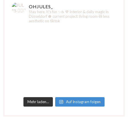
OHJULES_
Stay here, it’s fun ✨☕️
🤎 interior & daily magic in
Düsseldorf
🪩 current project: living room
🧸 less
aesthetic on tiktok
Mehr laden…
Auf Instagram folgen