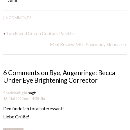
|
6 COMMENTS
«
Too Faced Cocoa Contour Palette
Mini Review Mix: Pharmacy Skincare
»
6 Comments on Bye, Augenringe: Becca
Under Eye Brightening Corrector
Shadownlight
sagt:
16. Mai 2019 um 14:38 Uhr
Den finde ich total interessant!
Liebe Grüße!