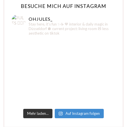
BESUCHE MICH AUF INSTAGRAM
OHJULES_
Stay here, it’s fun ✨☕️
🤎 interior & daily magic in
Düsseldorf
🪩 current project: living room
🧸 less
aesthetic on tiktok
Mehr laden…
Auf Instagram folgen