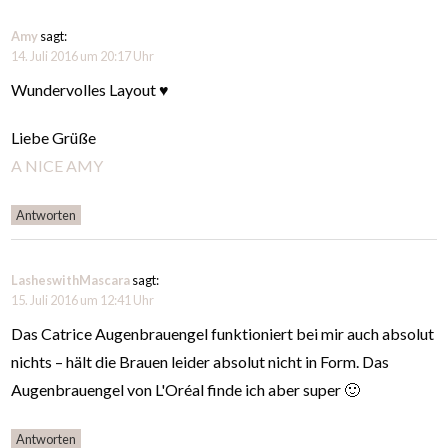
Amy
sagt:
14. Juli 2016 um 20:17 Uhr
Wundervolles Layout ♥
Liebe Grüße
A NICE AMY
Antworten
LasheswithMascara
sagt:
15. Juli 2016 um 12:41 Uhr
Das Catrice Augenbrauengel funktioniert bei mir auch absolut
nichts – hält die Brauen leider absolut nicht in Form. Das
Augenbrauengel von L'Oréal finde ich aber super 🙂
Antworten