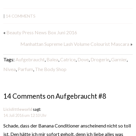
|
14 COMMENTS
«
Beauty Press News Box Juni 2016
Manhattan Supreme Lash Volume Colourist Mascara
»
Tags:
Aufgebraucht
,
Balea
,
Catrice
,
Dove
,
Drogerie
,
Garnier
,
Nivea
,
Parfum
,
The Body Shop
14 Comments on Aufgebraucht #8
Licislittleworld
sagt:
14. Juli 2016 um 12:10 Uhr
Schade, dass der Banana Conditioner anscheinend nicht so toll
ist. Den hätte ich mir sofort geholt, denn ich liebe alles was