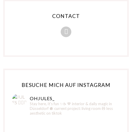
CONTACT
BESUCHE MICH AUF INSTAGRAM
OHJULES_
Stay here, it’s fun ✨☕️
🤎 interior & daily magic in
Düsseldorf
🪩 current project: living room
🧸 less
aesthetic on tiktok