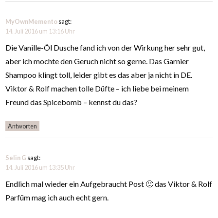
MyOwnMemento
sagt:
14. Juli 2016 um 13:16 Uhr
Die Vanille-Öl Dusche fand ich von der Wirkung her sehr gut,
aber ich mochte den Geruch nicht so gerne. Das Garnier
Shampoo klingt toll, leider gibt es das aber ja nicht in DE.
Viktor & Rolf machen tolle Düfte – ich liebe bei meinem
Freund das Spicebomb – kennst du das?
Antworten
Selin G
sagt:
14. Juli 2016 um 13:35 Uhr
Endlich mal wieder ein Aufgebraucht Post 🙂 das Viktor & Rolf
Parfüm mag ich auch echt gern.