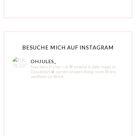
BESUCHE MICH AUF INSTAGRAM
OHJULES_
Stay here, it’s fun ✨☕️
🤎 interior & daily magic in
Düsseldorf
🪩 current project: living room
🧸 less
aesthetic on tiktok