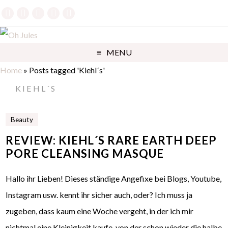
MENU
Home
»
Posts tagged 'Kiehl´s'
KIEHL´S
Beauty
REVIEW: KIEHL´S RARE EARTH DEEP
PORE CLEANSING MASQUE
Hallo ihr Lieben! Dieses ständige Angefixe bei Blogs, Youtube,
Instagram usw. kennt ihr sicher auch, oder? Ich muss ja
zugeben, dass kaum eine Woche vergeht, in der ich mir
nichtmal eine Kleinigkeit kaufe, von der schon wieder die halbe