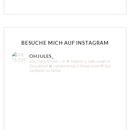
BESUCHE MICH AUF INSTAGRAM
OHJULES_
Stay here, it’s fun ✨☕️
🤎 interior & daily magic in
Düsseldorf
🪩 current project: living room
🧸 less
aesthetic on tiktok