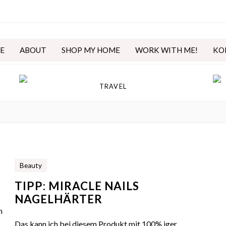
E
ABOUT
SHOP MY HOME
WORK WITH ME!
KO
TRAVEL
Beauty
TIPP: MIRACLE NAILS
NAGELHÄRTER
h
Das kann ich bei diesem Produkt mit 100% iger