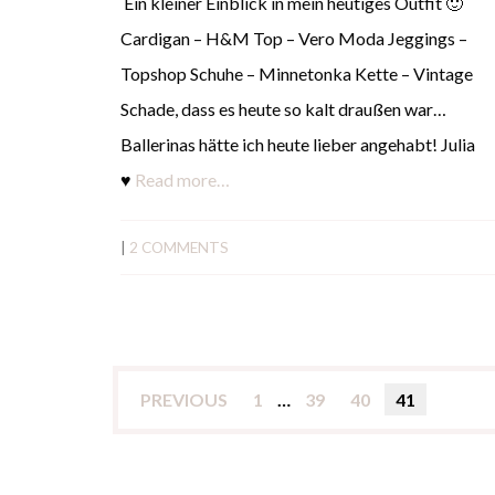
Ein kleiner Einblick in mein heutiges Outfit 🙂
Cardigan – H&M Top – Vero Moda Jeggings –
Topshop Schuhe – Minnetonka Kette – Vintage
Schade, dass es heute so kalt draußen war…
Ballerinas hätte ich heute lieber angehabt! Julia
♥
Read more…
|
2 COMMENTS
PREVIOUS
1
…
39
40
41