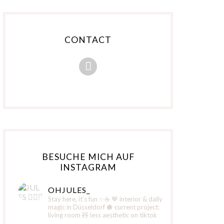
CONTACT
BESUCHE MICH AUF
INSTAGRAM
OHJULES_
Stay here, it’s fun ✨☕️
🤎 interior & daily
magic in Düsseldorf
🪩 current project:
living room
🧸 less aesthetic on tiktok