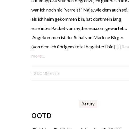
auf knapp 24 Stunden begrenzt, ich glaube so kur
war ich noch nie “verreist”. Naja, wie dem auch sei,
als ich heim gekommen bin, hat dort mein lang
ersehntes Packet von mytheresa.com gewartet…
Angekommen ist der Schal von Marlene Birger
(von dem ich übrigens total begeistert bin […]
Re
more…
|
2 COMMENTS
Beauty
OOTD